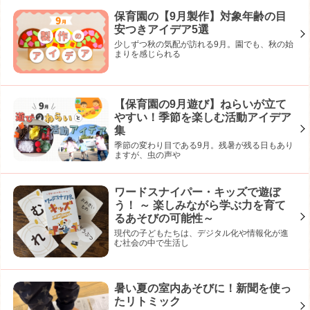
保育園の【9月製作】対象年齢の目
安つきアイデア5選
少しずつ秋の気配が訪れる9月。園でも、秋の始
まりを感じられる
【保育園の9月遊び】ねらいが立て
やすい！季節を楽しむ活動アイデア
集
季節の変わり目である9月。残暑が残る日もあり
ますが、虫の声や
ワードスナイパー・キッズで遊ぼ
う！ ～ 楽しみながら学ぶ力を育て
るあそびの可能性～
現代の子どもたちは、デジタル化や情報化が進
む社会の中で生活し
暑い夏の室内あそびに！新聞を使っ
たリトミック