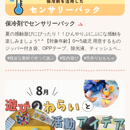
保冷剤でセンサリーバック
夏の感触遊びにぴったり！！ひんやりぷにぷにな感触を
楽しみましょう^ ^ 【対象年齢】0〜5歳児 用意するもの
ジッパー付き袋、OPPテープ、除光液、ティッシュペ...
身近な素材で作って遊ぶ
室内遊び
手作りおもちゃ