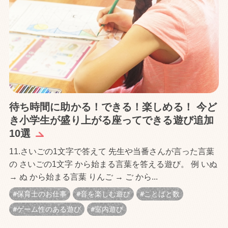
待ち時間に助かる！できる！楽しめる！ 今ど
き小学生が盛り上がる座ってできる遊び追加
10選
11.さいごの1文字で答えて 先生や当番さんが言った言葉
の さいごの1文字 から始まる言葉を答える遊び。 例 いぬ
→ ぬ から始まる言葉 りんご → ご から...
保育士のお仕事
音を楽しむ遊び
ことばと数
ゲーム性のある遊び
室内遊び