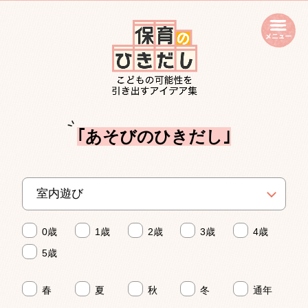
open
｢あそびのひきだし｣
0歳
1歳
2歳
3歳
4歳
5歳
春
夏
秋
冬
通年