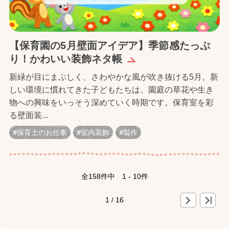
【保育園の5月壁面アイデア】季節感たっぷ
り！かわいい装飾ネタ帳
新緑が目にまぶしく、さわやかな風が吹き抜ける5月。新
しい環境に慣れてきた子どもたちは、園庭の草花や生き
物への興味をいっそう深めていく時期です。保育室を彩
る壁面装...
保育士のお仕事
室内装飾
製作
全158件中
1 - 10件
»
>
1 / 16