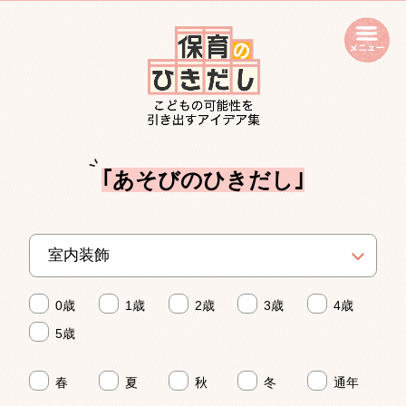
open
｢あそびのひきだし｣
0歳
1歳
2歳
3歳
4歳
5歳
春
夏
秋
冬
通年