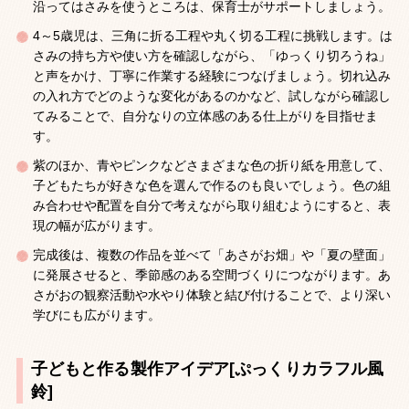
沿ってはさみを使うところは、保育士がサポートしましょう。
4～5歳児は、三角に折る工程や丸く切る工程に挑戦します。は
さみの持ち方や使い方を確認しながら、「ゆっくり切ろうね」
と声をかけ、丁寧に作業する経験につなげましょう。切れ込み
の入れ方でどのような変化があるのかなど、試しながら確認し
てみることで、自分なりの立体感のある仕上がりを目指せま
す。
紫のほか、青やピンクなどさまざまな色の折り紙を用意して、
子どもたちが好きな色を選んで作るのも良いでしょう。色の組
み合わせや配置を自分で考えながら取り組むようにすると、表
現の幅が広がります。
完成後は、複数の作品を並べて「あさがお畑」や「夏の壁面」
に発展させると、季節感のある空間づくりにつながります。あ
さがおの観察活動や水やり体験と結び付けることで、より深い
学びにも広がります。
子どもと作る製作アイデア[ぷっくりカラフル風
鈴]