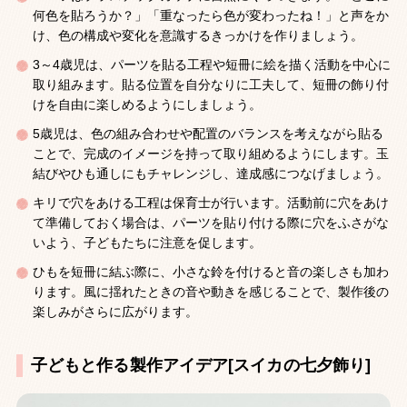
何色を貼ろうか？」「重なったら色が変わったね！」と声をか
け、色の構成や変化を意識するきっかけを作りましょう。
3～4歳児は、パーツを貼る工程や短冊に絵を描く活動を中心に
取り組みます。貼る位置を自分なりに工夫して、短冊の飾り付
けを自由に楽しめるようにしましょう。
5歳児は、色の組み合わせや配置のバランスを考えながら貼る
ことで、完成のイメージを持って取り組めるようにします。玉
結びやひも通しにもチャレンジし、達成感につなげましょう。
キリで穴をあける工程は保育士が行います。活動前に穴をあけ
て準備しておく場合は、パーツを貼り付ける際に穴をふさがな
いよう、子どもたちに注意を促します。
ひもを短冊に結ぶ際に、小さな鈴を付けると音の楽しさも加わ
ります。風に揺れたときの音や動きを感じることで、製作後の
楽しみがさらに広がります。
子どもと作る製作アイデア[スイカの七夕飾り]