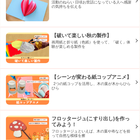
活動のねらい 日頃お世話になっている人へ感謝
の気持ちを伝える
【破いて楽しい秋の製作】
画用紙と折り紙（色紙）を使って、「破く」体
験が楽しめる製作を
【シーンが変わる紙コップアニメ】
2つの紙コップを活用し、木の葉が木からひら
ひら
フロッタージュ(こすり出し)を作っ
てみよう！
フロッタージュといえば、木の葉や布などを拾
って自然な模様を擦