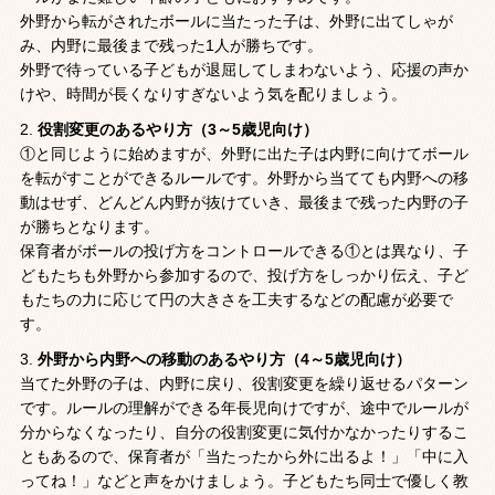
外野から転がされたボールに当たった子は、外野に出てしゃが
み、内野に最後まで残った1人が勝ちです。
外野で待っている子どもが退屈してしまわないよう、応援の声か
けや、時間が長くなりすぎないよう気を配りましょう。
役割変更のあるやり方（3～5歳児向け）
①と同じように始めますが、外野に出た子は内野に向けてボール
を転がすことができるルールです。外野から当てても内野への移
動はせず、どんどん内野が抜けていき、最後まで残った内野の子
が勝ちとなります。
保育者がボールの投げ方をコントロールできる①とは異なり、子
どもたちも外野から参加するので、投げ方をしっかり伝え、子ど
もたちの力に応じて円の大きさを工夫するなどの配慮が必要で
す。
外野から内野への移動のあるやり方（4～5歳児向け）
当てた外野の子は、内野に戻り、役割変更を繰り返せるパターン
です。ルールの理解ができる年長児向けですが、途中でルールが
分からなくなったり、自分の役割変更に気付かなかったりするこ
ともあるので、保育者が「当たったから外に出るよ！」「中に入
ってね！」などと声をかけましょう。子どもたち同士で優しく教