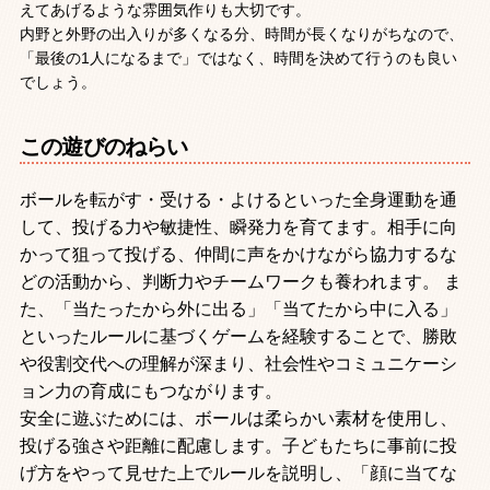
えてあげるような雰囲気作りも大切です。
内野と外野の出入りが多くなる分、時間が長くなりがちなので、
「最後の1人になるまで」ではなく、時間を決めて行うのも良い
でしょう。
この遊びのねらい
ボールを転がす・受ける・よけるといった全身運動を通
して、投げる力や敏捷性、瞬発力を育てます。相手に向
かって狙って投げる、仲間に声をかけながら協力するな
どの活動から、判断力やチームワークも養われます。 ま
た、「当たったから外に出る」「当てたから中に入る」
といったルールに基づくゲームを経験することで、勝敗
や役割交代への理解が深まり、社会性やコミュニケーシ
ョン力の育成にもつながります。
安全に遊ぶためには、ボールは柔らかい素材を使用し、
投げる強さや距離に配慮します。子どもたちに事前に投
げ方をやって見せた上でルールを説明し、「顔に当てな