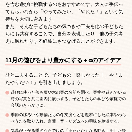
を含む遊びに挑戦するのもおすすめです。大人に手伝っ
てもらいながら「やってみたい」「やれた！」という気
持ちを大切に育みます。
また、そんな子どもたちの気づきや工夫を他の子どもた
ちにも共有することで、自分を表現したり、他の子の考
えに触れたりする経験にもつなげることができます。
11月の遊びをより豊かにする＋αのアイデア
ひと工夫することで、子どもの「楽しかった！」や「ま
たやりたい！」を引き出しましょう。
遊びに使った落ち葉や木の実の名前を調べ、実物や遊んでいる
時の写真と共に園内に展示する。子どもたちの学びや家庭での
会話のきっかけに。
季節の移ろいや動物たちの冬支度などを題材にした絵本やわら
べうたを取り入れ、言葉・音・リズムへの興味を刺激する。
気温が下がる季節ならではの「あたたかくなる動き」をした後