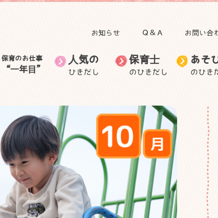
お知らせ
Ｑ＆Ａ
お問い合
人気の
保育士
あそ
保育のお仕事
“一年目”
ひきだし
のひきだし
のひき
田澤 里喜教授の記事
子育て
人気のひきだしトップ
保育のお仕事“一年目”トップ
食事
自然と関わる遊び・活
無藤 隆教授の記事
お出かけ
保育士のお仕事
音を楽しむ遊び
保育士の生活
保育士の悩
動
むっちゃん先生と学ぼ
自然に目を向けてみよ
ごっこ遊び
う
身体を動かす遊び
う
身近な素材で作って遊
子ども・子育てニュー
室内装飾
保護者との関わり
ぶ
ス
外遊び
製作
手作りおもちゃ
その他