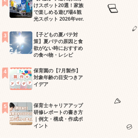
けスポット20選！家族
で楽しめる遊び場&観
光スポット 2026年ver.
【子どもの夏バテ対
策】夏バテの原因と食
欲がない時におすすめ
の食べ物・レシピ
保育園の【7月製作】
対象年齢の目安つきア
イデア
保育士キャリアアップ
研修レポートの書き方
｜例文・構成・作成ポ
イント