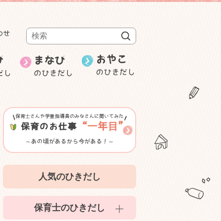
わせ
検索
おやこ
び
まなび
のひきだし
だし
のひきだし
週刊むっちゃん
保育士の就職・
み
ことばと数
転職
研修・セミナー等紹介
保育士さんや学童指導員のみなさんに聞いてみた
ゲーム性のある遊び
“一年目”
保育のお仕事
～あの頃があるから今がある！～
室内遊び
人気のひきだし
かんたん食育
保育士のひきだし