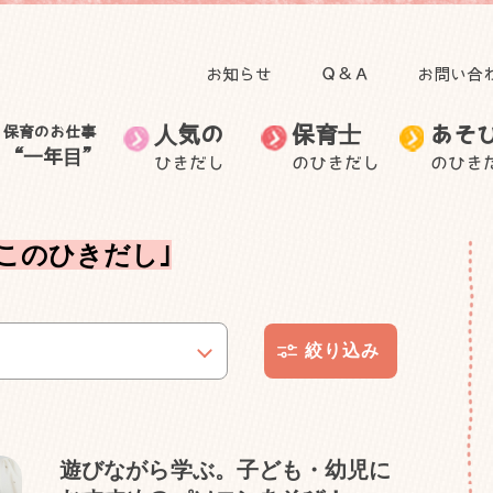
お知らせ
Ｑ＆Ａ
お問い合
人気の
保育士
あそ
保育のお仕事
“一年目”
ひきだし
のひきだし
のひき
田澤 里喜教授の記事
子育て
人気のひきだしトップ
保育のお仕事“一年目”トップ
食事
自然と関わる遊び・活
無藤 隆教授の記事
お出かけ
保育士のお仕事
音を楽しむ遊び
保育士の生活
保育士の悩
動
むっちゃん先生と学ぼ
自然に目を向けてみよ
このひきだし｣
ごっこ遊び
う
身体を動かす遊び
う
身近な素材で作って遊
子ども・子育てニュー
室内装飾
保護者との関わり
ぶ
ス
外遊び
製作
手作りおもちゃ
その他
遊びながら学ぶ。子ども・幼児に