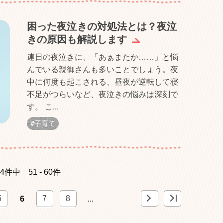
困った夜泣きの対処法とは？夜泣
きの原因も解説します
連日の夜泣きに、「あぁまたか……」と悩
んでいる親御さんも多いことでしょう。夜
中に何度も起こされる、昼夜が逆転して寝
不足がつらいなど、夜泣きの悩みは深刻で
す。 こ...
子育て
04件中
51 - 60件
»
>
5
7
8
6
...