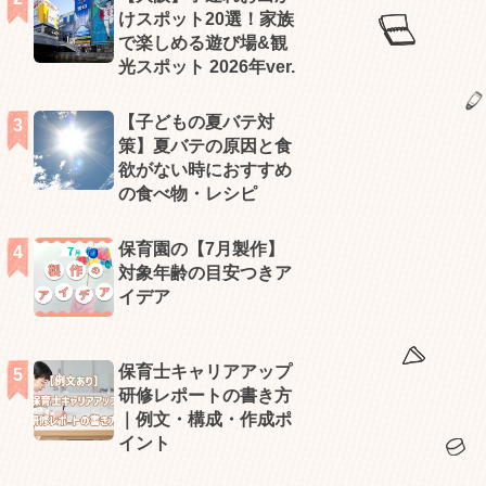
けスポット20選！家族
で楽しめる遊び場&観
光スポット 2026年ver.
【子どもの夏バテ対
策】夏バテの原因と食
欲がない時におすすめ
の食べ物・レシピ
保育園の【7月製作】
対象年齢の目安つきア
イデア
保育士キャリアアップ
研修レポートの書き方
｜例文・構成・作成ポ
イント