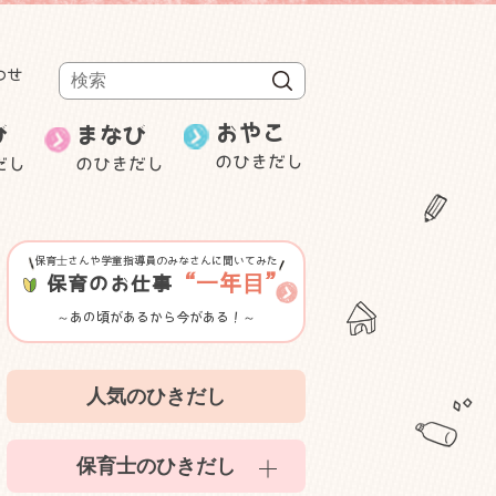
わせ
検索
おやこ
び
まなび
のひきだし
だし
のひきだし
週刊むっちゃん
保育士の就職・
み
ことばと数
転職
研修・セミナー等紹介
保育士さんや学童指導員のみなさんに聞いてみた
ゲーム性のある遊び
“一年目”
保育のお仕事
～あの頃があるから今がある！～
室内遊び
人気のひきだし
かんたん食育
保育士のひきだし