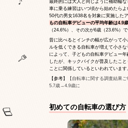
最終的には大人と同じように補助輪な
車に乗る練習はいつ頃から始めたらよ
50
代の男女
1638
名を対象に実施した
もの自転車デビューの平均年齢は
4.9
（
24.6%
）、その次が
6
歳（
23.6%
）で
昔に比べるとインチの幅が広がって小
ルを低くできる自転車が増えて小さな
によって、子どもの自転車デビュー年
したが、キックバイクが普及したこと
ことに関係しているといわれています
【参考】
【自転車に関する調査結果ご
5.7歳→4.9歳に
初めての自転車の選び方