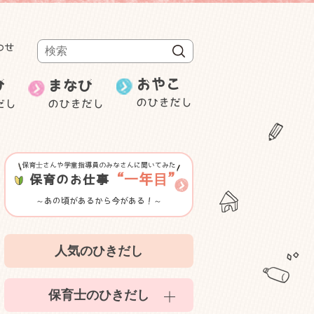
わせ
検索
おやこ
び
まなび
のひきだし
だし
のひきだし
週刊むっちゃん
保育士の就職・
み
ことばと数
転職
研修・セミナー等紹介
保育士さんや学童指導員のみなさんに聞いてみた
ゲーム性のある遊び
“一年目”
保育のお仕事
～あの頃があるから今がある！～
室内遊び
人気のひきだし
かんたん食育
保育士のひきだし