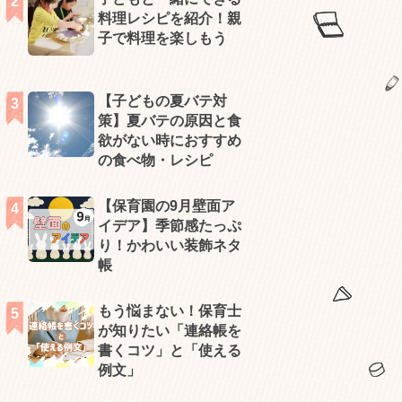
料理レシピを紹介！親
子で料理を楽しもう
【子どもの夏バテ対
策】夏バテの原因と食
欲がない時におすすめ
の食べ物・レシピ
【保育園の9月壁面ア
イデア】季節感たっぷ
り！かわいい装飾ネタ
帳
もう悩まない！保育士
が知りたい「連絡帳を
書くコツ」と「使える
例文」