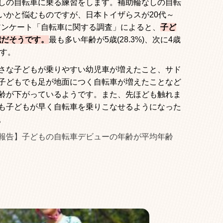
しの自転車に乗る練習をします。補助輪なしの自転
いかと悩むものですが、日本トイザらスが
20
代～
アンケート「自転車に関する調査」によると、
子ど
歳だそうです。
最も多い年齢が
5
歳
(28.3%)
、次に
4
歳
す。
さな子どもが乗りやすい幼児車が増えたこと、サド
子どもでも足が地面につく自転車が増えたことなど
齢が下がっているようです。また、先ほども触れま
も子どもが早く自転車を乗りこなせるようになった
。
報告】子どもの自転車デビューの年齢が平均年齢