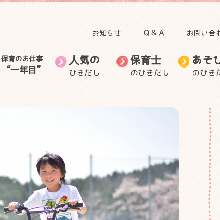
お知らせ
Ｑ＆Ａ
お問い合
人気の
保育士
あそ
保育のお仕事
“一年目”
ひきだし
のひきだし
のひき
田澤 里喜教授の記事
子育て
人気のひきだしトップ
保育のお仕事“一年目”トップ
食事
自然と関わる遊び・活
無藤 隆教授の記事
お出かけ
保育士のお仕事
音を楽しむ遊び
保育士の生活
保育士の悩
動
むっちゃん先生と学ぼ
自然に目を向けてみよ
ごっこ遊び
う
身体を動かす遊び
う
身近な素材で作って遊
子ども・子育てニュー
室内装飾
保護者との関わり
ぶ
ス
外遊び
製作
手作りおもちゃ
その他