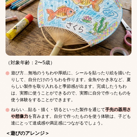
（対象年齢：2〜5歳）
遊び方…無地のうちわや厚紙に、シールを貼ったり絵を描いた
りして、自分だけのうちわを作ります。金魚やかき氷など、夏
らしい製作を取り入れると季節感が出ます。完成したうちわ
は、実際に使うことができるので、実際に自分で作ったものを
使う体験をすることができます。
ねらい…貼る・描く・切るといった製作を通じて
手先の器用さ
や想像力
を育みます。自分で作ったものを使う体験は、子ども
達にとって達成感や満足感につながるでしょう。
＜遊びのアレンジ＞