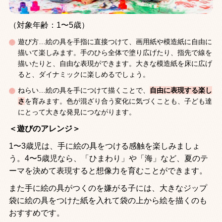
（対象年齢：1〜5歳）
遊び方…絵の具を手指に直接つけて、画用紙や模造紙に自由に
描いて楽しみます。手のひら全体で塗り広げたり、指先で線を
描いたりと、自由な表現ができます。大きな模造紙を床に広げ
ると、ダイナミックに楽しめるでしょう。
ねらい…絵の具を手につけて描くことで、
自由に表現する楽し
さ
を育みます。色が混ざり合う変化に気づくことも、子ども達
にとって大きな発見につながります。
＜遊びのアレンジ＞
1〜3歳児は、手に絵の具をつける感触を楽しみましょ
う。4〜5歳児なら、「ひまわり」や「海」など、夏のテ
ーマを決めて表現すると想像力を育むことができます。
また手に絵の具がつくのを嫌がる子には、大きなジップ
袋に絵の具をつけた紙を入れて袋の上から絵を描くのも
おすすめです。