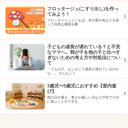
フロッタージュ(こすり出し)を作っ
てみよう！
フロッタージュといえば、木の葉や布などを拾
って自然な模様を擦
子どもの成長が遅れている？と不安
なママへ。我が子を他の子と比べす
ぎないための考え方や対処法につい
て
「うちの子、もしかして成長が遅れているのか
な…」 そんなふう
3歳児〜5歳児におすすめ【室内遊
び】
雨の日や暑さ、寒さが厳しい日など戸外で十分
に遊ぶことができな