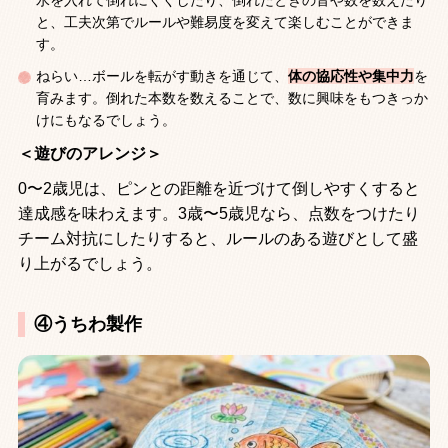
水を入れて倒れにくくしたり、倒れたときの音や数を数えたり
と、工夫次第でルールや難易度を変えて楽しむことができま
す。
ねらい…ボールを転がす動きを通じて、
体の協応性や集中力
を
育みます。倒れた本数を数えることで、数に興味をもつきっか
けにもなるでしょう。
＜遊びのアレンジ＞
0〜2歳児は、ピンとの距離を近づけて倒しやすくすると
達成感を味わえます。3歳〜5歳児なら、点数をつけたり
チーム対抗にしたりすると、ルールのある遊びとして盛
り上がるでしょう。
④うちわ製作