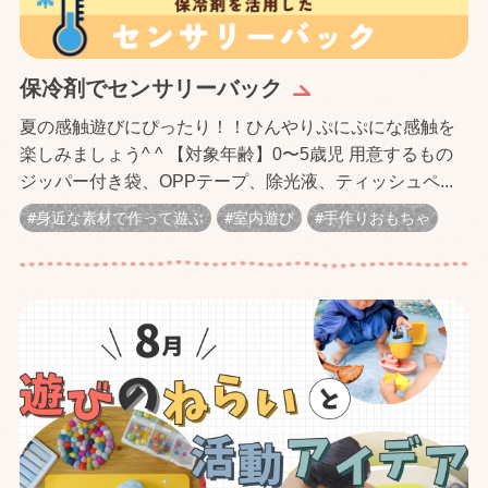
保冷剤でセンサリーバック
夏の感触遊びにぴったり！！ひんやりぷにぷにな感触を
楽しみましょう^ ^ 【対象年齢】0〜5歳児 用意するもの
ジッパー付き袋、OPPテープ、除光液、ティッシュペ...
身近な素材で作って遊ぶ
室内遊び
手作りおもちゃ