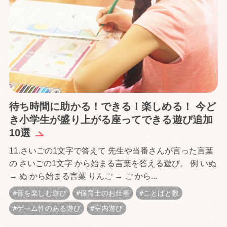
待ち時間に助かる！できる！楽しめる！ 今ど
き小学生が盛り上がる座ってできる遊び追加
10選
11.さいごの1文字で答えて 先生や当番さんが言った言葉
の さいごの1文字 から始まる言葉を答える遊び。 例 いぬ
→ ぬ から始まる言葉 りんご → ご から...
音を楽しむ遊び
保育士のお仕事
ことばと数
ゲーム性のある遊び
室内遊び