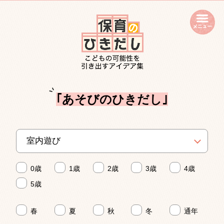
open
｢あそびのひきだし｣
0歳
1歳
2歳
3歳
4歳
5歳
春
夏
秋
冬
通年