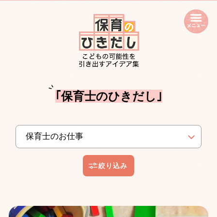
open
｢保育士のひきだし｣