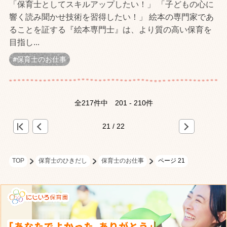
「保育士としてスキルアップしたい！」 「子どもの心に
響く読み聞かせ技術を習得したい！」 絵本の専門家であ
ることを証する『絵本専門士』は、より質の高い保育を
目指し...
保育士のお仕事
全217件中
201 - 210件
<
«
»
21 / 22
TOP
保育士のひきだし
保育士のお仕事
ページ 21