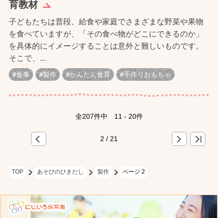
育教材
子どもたちは普段、給食や家庭でさまざまな野菜や果物
を食べていますが、「その食べ物がどこにできるのか」
を具体的にイメージすることは意外と難しいものです。
そこで、...
食事
製作
かんたん食育
手作りおもちゃ
全207件中
11 - 20件
«
»
>
2 / 21
TOP
あそびのひきだし
製作
ページ 2