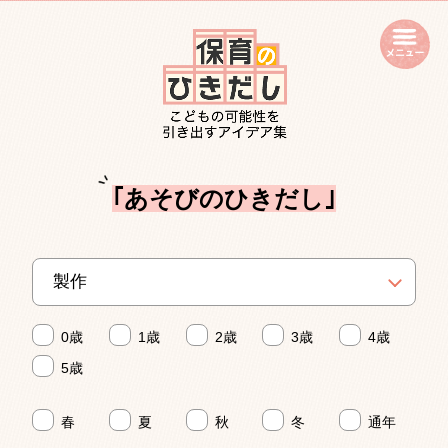
open
｢あそびのひきだし｣
0歳
1歳
2歳
3歳
4歳
5歳
春
夏
秋
冬
通年