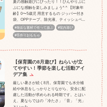
夏の感触遊びにぴったり！！ひんやりぷに
ぷにな感触を楽しみましょう^ ^ 【対象年
齢】0〜5歳児 用意するもの ジッパー付き
袋、OPPテープ、除光液、ティッシュペ...
身近な素材で作って遊ぶ
室内遊び
手作りおもちゃ
【保育園の8月遊び】ねらいが立
てやすい！季節を楽しむ活動アイ
デア集
厳しい暑さが続く8月。保育園でも水分補
給や休息をしっかりとりながら、安全に配
慮した活動が求められる時期です。とはい
え、夏ならではの「冷たさ」「音」「光」
といった...