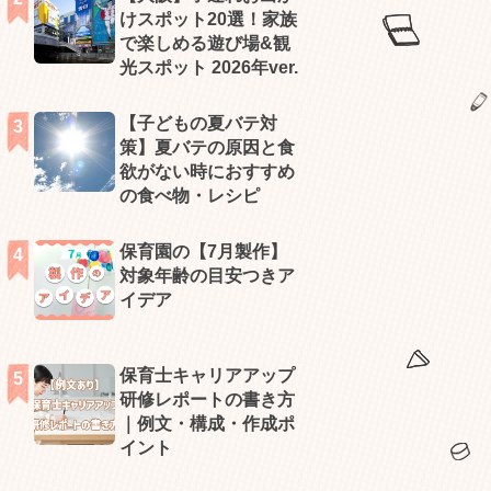
けスポット20選！家族
で楽しめる遊び場&観
光スポット 2026年ver.
【子どもの夏バテ対
策】夏バテの原因と食
欲がない時におすすめ
の食べ物・レシピ
保育園の【7月製作】
対象年齢の目安つきア
イデア
保育士キャリアアップ
研修レポートの書き方
｜例文・構成・作成ポ
イント