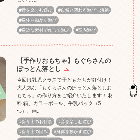
音を楽しむ遊び
自然と関わる遊び・活動
身体を動かす遊び
身近な素材で作って遊ぶ
室内遊び
【手作りおもちゃ】もぐらさんの
ぽっとん落とし
今回は乳児クラスで子どもたちが釘付け！
大人気な「もぐらさんのぽっとん落としお
もちゃ」の作り方をご紹介いたします！ 材
料 箱、カラーボール、牛乳パック（5
つ）、画...
保育士のお仕事
音を楽しむ遊び
保育士の悩み
身体を動かす遊び