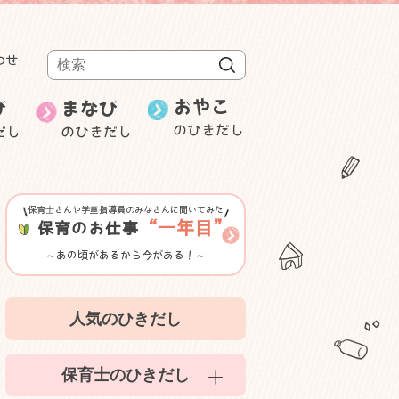
わせ
検索
おやこ
び
まなび
のひきだし
だし
のひきだし
週刊むっちゃん
保育士の就職・
み
ことばと数
転職
研修・セミナー等紹介
保育士さんや学童指導員のみなさんに聞いてみた
ゲーム性のある遊び
“一年目”
保育のお仕事
～あの頃があるから今がある！～
室内遊び
人気のひきだし
かんたん食育
保育士のひきだし