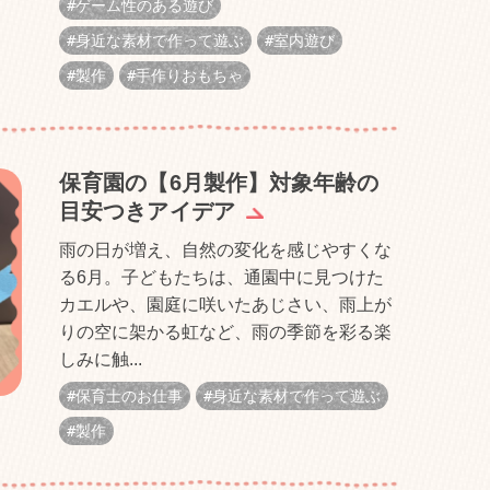
ゲーム性のある遊び
身近な素材で作って遊ぶ
室内遊び
製作
手作りおもちゃ
保育園の【6月製作】対象年齢の
目安つきアイデア
雨の日が増え、自然の変化を感じやすくな
る6月。子どもたちは、通園中に見つけた
カエルや、園庭に咲いたあじさい、雨上が
りの空に架かる虹など、雨の季節を彩る楽
しみに触...
保育士のお仕事
身近な素材で作って遊ぶ
製作