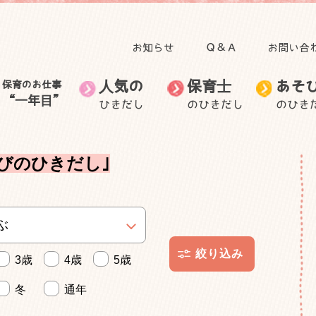
お知らせ
Ｑ＆Ａ
お問い合
人気の
保育士
あそ
保育のお仕事
“一年目”
ひきだし
のひきだし
のひき
田澤 里喜教授の記事
子育て
人気のひきだしトップ
保育のお仕事“一年目”トップ
食事
自然と関わる遊び・活
無藤 隆教授の記事
お出かけ
保育士のお仕事
音を楽しむ遊び
保育士の生活
保育士の悩
動
むっちゃん先生と学ぼ
自然に目を向けてみよ
びのひきだし｣
ごっこ遊び
う
身体を動かす遊び
う
身近な素材で作って遊
子ども・子育てニュー
室内装飾
保護者との関わり
ぶ
ス
外遊び
製作
3歳
4歳
5歳
冬
通年
手作りおもちゃ
その他