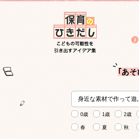
｢あそ
0歳
1歳
2歳
春
夏
秋