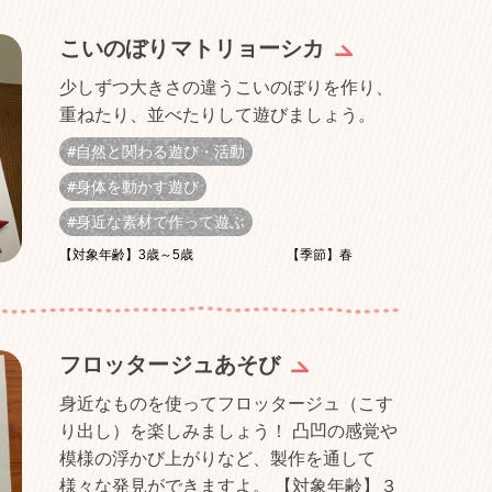
こいのぼりマトリョーシカ
少しずつ大きさの違うこいのぼりを作り、
重ねたり、並べたりして遊びましょう。
自然と関わる遊び・活動
身体を動かす遊び
身近な素材で作って遊ぶ
【対象年齢】3歳～5歳
【季節】春
フロッタージュあそび
身近なものを使ってフロッタージュ（こす
り出し）を楽しみましょう！ 凸凹の感覚や
模様の浮かび上がりなど、製作を通して
様々な発見ができますよ。 【対象年齢】３