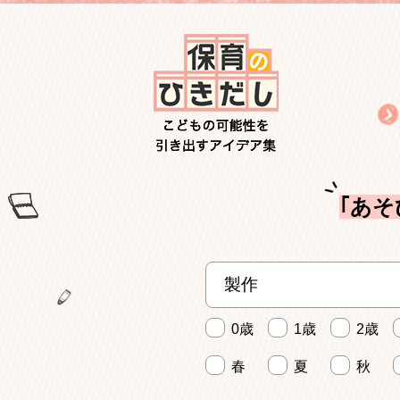
｢あそ
0歳
1歳
2歳
春
夏
秋