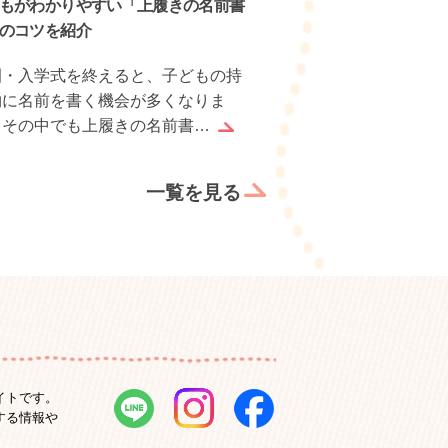
もがわかりやすい「上履きの名前書
子どもと一緒にでき
のコツを紹介
介！親子で料理を楽
園・入学式を終えると、子どもの持
長い休みや雨の日は
物に名前を書く機会が多くなりま
楽しみませんか？年
。その中でも上履きの名前書…
単な作業を任せてみ
一覧を見る
イトです。
する情報や