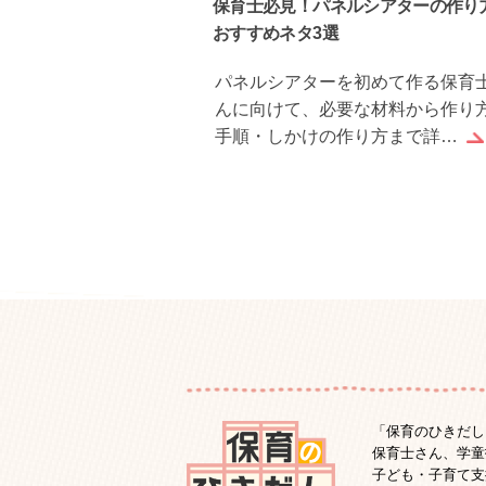
9月）におすすめの絵
保育士必見！パネルシアターの作り
おすすめネタ3選
本を0〜5歳まで年齢
パネルシアターを初めて作る保育
介します。季節ならで
んに向けて、必要な材料から作り
れなが…
手順・しかけの作り方まで詳…
「保育のひきだし
保育士さん、学童
子ども・子育て支