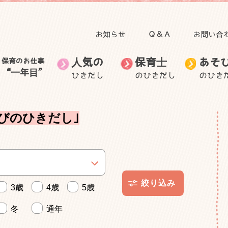
お知らせ
Ｑ＆Ａ
お問い合
人気の
保育士
あそ
保育のお仕事
“一年目”
ひきだし
のひきだし
のひき
田澤 里喜教授の記事
子育て
人気のひきだしトップ
保育のお仕事“一年目”トップ
食事
自然と関わる遊び・活
無藤 隆教授の記事
お出かけ
保育士のお仕事
音を楽しむ遊び
保育士の生活
保育士の悩
動
むっちゃん先生と学ぼ
自然に目を向けてみよ
びのひきだし｣
ごっこ遊び
う
身体を動かす遊び
う
身近な素材で作って遊
子ども・子育てニュー
室内装飾
保護者との関わり
ぶ
ス
外遊び
製作
3歳
4歳
5歳
冬
通年
手作りおもちゃ
その他