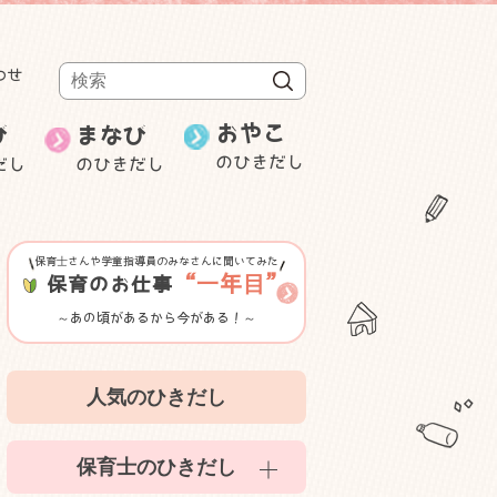
わせ
検索
おやこ
び
まなび
のひきだし
だし
のひきだし
週刊むっちゃん
保育士の就職・
み
ことばと数
転職
研修・セミナー等紹介
保育士さんや学童指導員のみなさんに聞いてみた
ゲーム性のある遊び
“一年目”
保育のお仕事
～あの頃があるから今がある！～
室内遊び
人気のひきだし
かんたん食育
保育士のひきだし