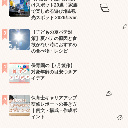
けスポット20選！家族
で楽しめる遊び場&観
光スポット 2026年ver.
【子どもの夏バテ対
策】夏バテの原因と食
欲がない時におすすめ
の食べ物・レシピ
保育園の【7月製作】
対象年齢の目安つきア
イデア
保育士キャリアアップ
研修レポートの書き方
｜例文・構成・作成ポ
イント