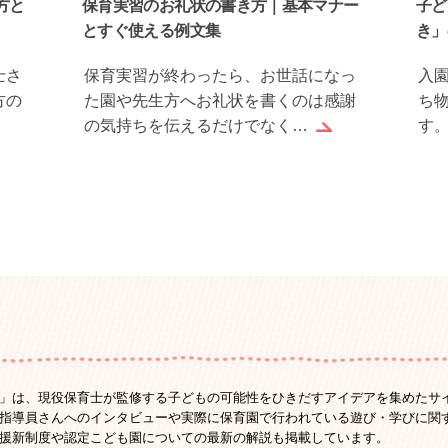
方と
保育実習のお礼状の書き方｜基本マナー
子ど
とすぐ使える例文集
き」
士さ
保育実習が終わったら、お世話になっ
入
方の
た園や先生方へお礼状を書くのは感謝
ち
の気持ちを伝えるだけでなく…
す
」は、現役保育士が監修する子どもの可能性をひきだすアイデアを集めたサ
指導員さんへのインタビューや実際に保育園で行われている遊び・学びに関
援新制度や認定こども園についての最新の解説も掲載しています。