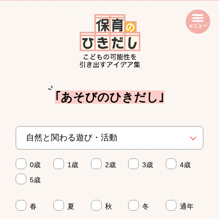
open
｢あそびのひきだし｣
0歳
1歳
2歳
3歳
4歳
5歳
春
夏
秋
冬
通年