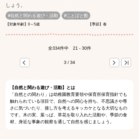
しょう。
自然と関わる遊び・活動
ことばと数
【対象年齢】0～5歳
【季節】春
全334件中
21 - 30件
«
»
>
3 / 34
【自然と関わる遊び・活動】とは
「自然との関わり」は幼稚園教育要領や保育所保育指針でも
触れられている項目で、自然への関心を持ち、不思議さや尊
さに気づいたり、接し方を考えるキッカケとなる大切なもの
です。木の実、葉っぱ、草花を取り入れた活動や、季節の食
材、身近な事象の観察を通して自然を感じましょう。