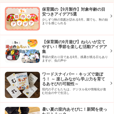
保育園の【9月製作】対象年齢の目
安つきアイデア5選
少しずつ秋の気配が訪れる9月。園でも、秋の始
まりを感じられる
【保育園の9月遊び】ねらいが立て
やすい！季節を楽しむ活動アイデア
集
季節の変わり目である9月。残暑が残る日もあり
ますが、虫の声や
ワードスナイパー・キッズで遊ぼ
う！ ～ 楽しみながら学ぶ力を育て
るあそびの可能性～
現代の子どもたちは、デジタル化や情報化が進
む社会の中で生活し
暑い夏の室内あそびに！新聞を使っ