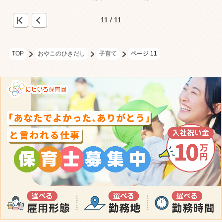
<
«
11 / 11
TOP
おやこのひきだし
子育て
ページ 11