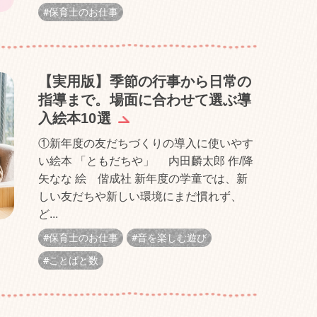
保育士のお仕事
【実用版】季節の行事から日常の
指導まで。場面に合わせて選ぶ導
入絵本10選
①新年度の友だちづくりの導入に使いやす
い絵本 「ともだちや」 内田麟太郎 作/降
矢なな 絵 偕成社 新年度の学童では、新
しい友だちや新しい環境にまだ慣れず、
ど...
保育士のお仕事
音を楽しむ遊び
ことばと数