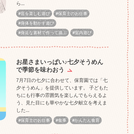
ら...
音を楽しむ遊び
保育士のお仕事
身体を動かす遊び
身近な素材で作って遊ぶ
室内遊び
お星さまいっぱい♪七夕そうめん
で季節を味わおう
7月7日の七夕に合わせて、保育園では「七
夕そうめん」を提供しています。 子どもた
ちにも行事の雰囲気を楽しんでもらえるよ
う、見た目にも華やかな七夕献立を考えま
した...
保育士のお仕事
食事
かんたん食育