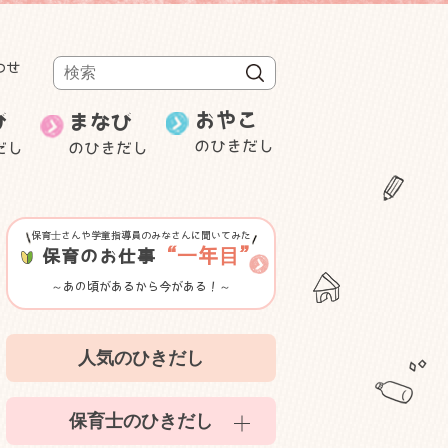
わせ
検索
おやこ
び
まなび
のひきだし
だし
のひきだし
週刊むっちゃん
保育士の就職・
み
ことばと数
転職
研修・セミナー等紹介
保育士さんや学童指導員のみなさんに聞いてみた
ゲーム性のある遊び
“一年目”
保育のお仕事
～あの頃があるから今がある！～
室内遊び
人気のひきだし
かんたん食育
保育士のひきだし