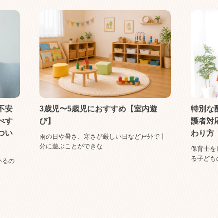
不安
3歳児〜5歳児におすすめ【室内遊
特別な
べす
び】
護者対
つい
わり方
雨の日や暑さ、寒さが厳しい日など戸外で十
分に遊ぶことができな
保育士を
る子ども
いるの