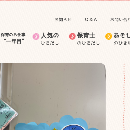
お知らせ
Ｑ＆Ａ
お問い合
人気の
保育士
あそ
保育のお仕事
“一年目”
ひきだし
のひきだし
のひき
田澤 里喜教授の記事
子育て
人気のひきだしトップ
保育のお仕事“一年目”トップ
食事
自然と関わる遊び・活
無藤 隆教授の記事
お出かけ
保育士のお仕事
音を楽しむ遊び
保育士の生活
保育士の悩
動
むっちゃん先生と学ぼ
自然に目を向けてみよ
ごっこ遊び
う
身体を動かす遊び
う
身近な素材で作って遊
子ども・子育てニュー
室内装飾
保護者との関わり
ぶ
ス
外遊び
製作
手作りおもちゃ
その他