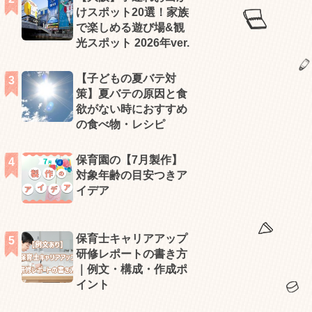
けスポット20選！家族
で楽しめる遊び場&観
光スポット 2026年ver.
【子どもの夏バテ対
策】夏バテの原因と食
欲がない時におすすめ
の食べ物・レシピ
保育園の【7月製作】
対象年齢の目安つきア
イデア
保育士キャリアアップ
研修レポートの書き方
｜例文・構成・作成ポ
イント