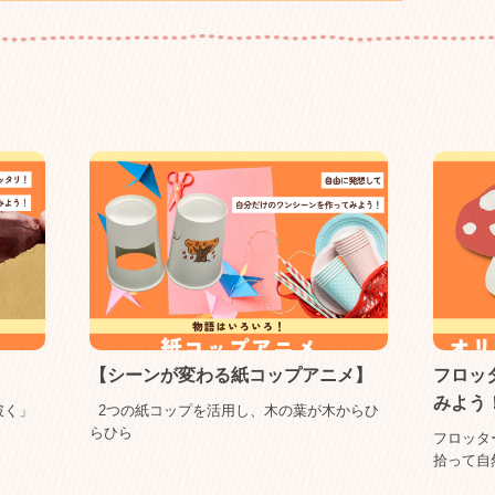
【シーンが変わる紙コップアニメ】
フロッ
みよう
破く」
2つの紙コップを活用し、木の葉が木からひ
らひら
フロッタ
拾って自