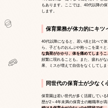
もあります。ここでは、
40
代以降の保
します。
保育業務が体力的にキツ
40
代以降になると、若い頃と比べて体
ら、子どものおんぶや抱っこを楽々と
な負荷がかかり、体を痛めてしまうこ
頻繁に現れることも。また、疲れがな
果、ミスが増えて自信をなくしてしま
同世代の保育士が少なく
保育園は若い世代が多く活躍している
歴が
2
～
4
年未満の保育士の離職率が高
続ける保育士が少ないのが現状です。