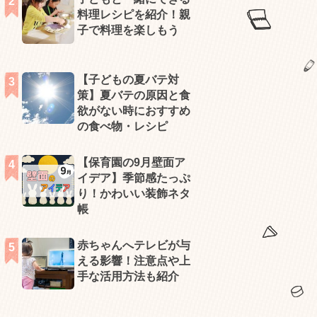
料理レシピを紹介！親
子で料理を楽しもう
【子どもの夏バテ対
策】夏バテの原因と食
欲がない時におすすめ
の食べ物・レシピ
【保育園の9月壁面ア
イデア】季節感たっぷ
り！かわいい装飾ネタ
帳
赤ちゃんへテレビが与
える影響！注意点や上
手な活用方法も紹介