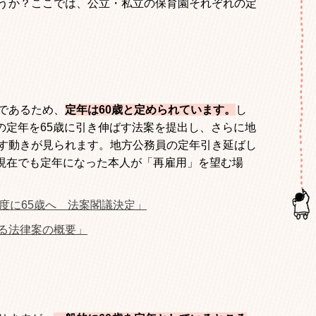
うか？ここでは、公立・私立の保育園それぞれの定
であるため、
定年は
60
歳と定められています。
し
の定年を
65
歳に引き伸ばす法案を提出し、さらに地
す動きが見られます。地方公務員の定年引き延ばし
現在でも定年になった本人が「再雇用」を望む場
度に65歳へ 法案閣議決定」
る法律案の概要」