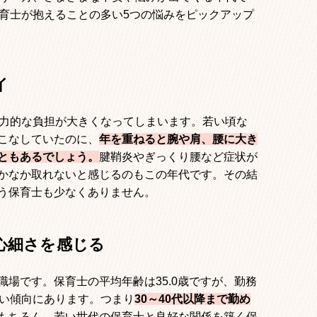
育士が抱えることの多い
5
つの悩みをピックアップ
イ
力的な負担が大きくなってしまいます。若い頃な
こなしていたのに、
年を重ねると腕や肩、腰に大き
ともあるでしょう。
腱鞘炎やぎっくり腰など症状が
かなか取れないと感じるのもこの年代です。その結
う保育士も少なくありません。
心細さを感じる
職場です。保育士の平均年齢は
35.0
歳ですが、勤務
い傾向にあります。つまり
30
～
40
代以降まで勤め
もちろん、若い世代の保育士と良好な関係を築く保