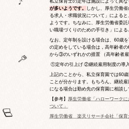
私立保育士の定年は施設によって異な
が多いようです。
しかし、厚生労働省
る求人・求職状況について」によると
ようです。ちなみに、厚生労働省委託
い職場づくりのための手引き」による
なお、定年制を設ける場合は、
60
歳を
の定めをしている場合は，高年齢者の
から
③
のいずれかの措置 （高年齢者
①
定年の引上げ
②
継続雇用制度の導
上記のことから、私立保育園では
60
歳
ことが分かります。もちろん、継続雇
になる場合は勤め先の保育園に相談し
【参考】
厚生労働省「ハローワークにお
ついて」
厚生労働省 楽天リサーチ会社「保育