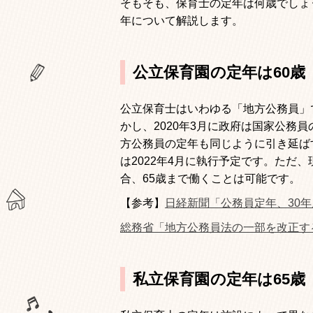
そもそも、保育士の定年は何歳でしょ
年について解説します。
公立保育園の定年は
60
歳
公立保育士はいわゆる「地方公務員」
かし、
2020
年
3
月に政府は国家公務員
方公務員の定年も同じように引き延ば
は
2022
年
4
月に執行予定です。ただ、
合、
65
歳まで働くことは可能です。
【参考】
日経新聞「公務員定年、30年
総務省「地方公務員法の一部を改正す
私立保育園の定年は
65
歳