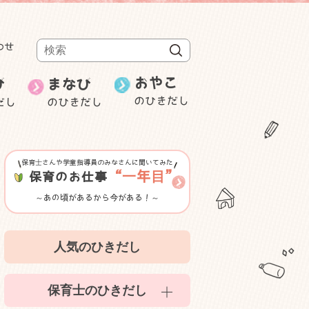
わせ
検索
おやこ
び
まなび
のひきだし
だし
のひきだし
週刊むっちゃん
保育士の就職・
み
ことばと数
転職
研修・セミナー等紹介
保育士さんや学童指導員のみなさんに聞いてみた
ゲーム性のある遊び
“一年目”
保育のお仕事
～あの頃があるから今がある！～
室内遊び
人気のひきだし
かんたん食育
保育士のひきだし