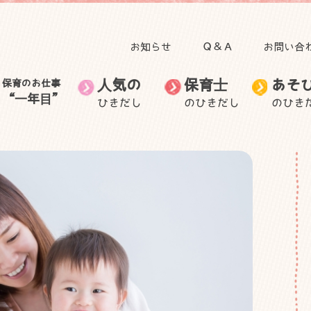
お知らせ
Ｑ＆Ａ
お問い合
人気の
保育士
あそ
保育のお仕事
“一年目”
ひきだし
のひきだし
のひき
田澤 里喜教授の記事
子育て
人気のひきだしトップ
保育のお仕事“一年目”トップ
食事
自然と関わる遊び・活
無藤 隆教授の記事
お出かけ
保育士のお仕事
音を楽しむ遊び
保育士の生活
保育士の悩
動
むっちゃん先生と学ぼ
自然に目を向けてみよ
ごっこ遊び
う
身体を動かす遊び
う
身近な素材で作って遊
子ども・子育てニュー
室内装飾
保護者との関わり
ぶ
ス
外遊び
製作
手作りおもちゃ
その他