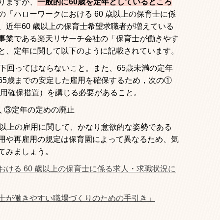
りますが、
一般的に
60
歳を定年としているところ
の「ハローワークにおける
60
歳以上の保育士に係
、近年
60
歳以上の保育士希望求職者が増えている
事業である楽天リサーチ会社の「保育士が働きやす
と、定年に関して以下のように記載されています。
下回ってはならないこと。また、
65
歳未満の定年
65
歳までの安定した雇用を確保するため，次の
①
雇用確保措置）を講じる必要があること。
入
③
定年の定めの廃止
以上の雇用に関して、かなり意欲的な姿勢である
用や再雇用の規定は保育園によって異なるため、気
てみましょう。
ける 60 歳以上の保育士に係る求人・求職状況に
士が働きやすい職場づくりのための手引き」