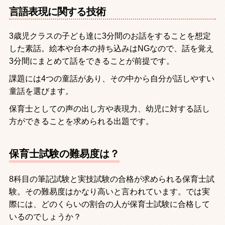
言語表現に関する技術
3
歳児クラスの子ども達に
3
分間のお話をすることを想定
した素話。絵本や台本の持ち込みは
NG
なので、話を覚え
3
分間にまとめて話をできることが前提です。
課題には
4
つの童話があり、その中から自分が話しやすい
童話を選びます。
保育士としての声の出し方や表現力、幼児に対する話し
方ができることを求められる出題です。
保育士試験の難易度は？
8
科目の筆記試験と実技試験の合格が求められる保育士試
験。その難易度はかなり高いと言われています。では実
際には、どのくらいの割合の人が保育士試験に合格して
いるのでしょうか？