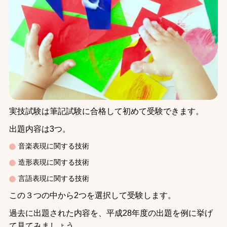
実技試験は筆記試験に合格して初めて受験できます。
出題内容は
3
つ。
音楽表現に関する技術
造形表現に関する技術
言語表現に関する技術
この３つの中から
2
つを選択して受験します。
過去に出題された内容を、平成
28
年度の出題を例に挙げ
て見てみましょう。