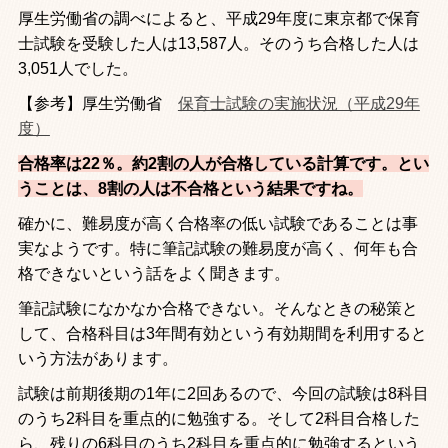
厚生労働省の調べによると、平成
29
年度に東京都で保育
士試験を受験した人は
13,587
人。そのうち合格した人は
3,051
人でした。
【参考】厚生労働省
保育士試験の実施状況（平成29年
度）
合格率は22％。約2割の人が合格している計算です。とい
うことは、8割の人は不合格という結果ですね。
確かに、難易度が高く合格率の低い試験であることは事
実なようです。特に筆記試験の難易度が高く、何年も合
格できないという話をよく聞きます。
筆記試験になかなか合格できない。そんなときの秘策と
して、合格科目は
3
年間有効という有効期間を利用すると
いう方法があります。
試験は前期後期の
1
年に
2
回あるので、今回の試験は
8
科目
のうち
2
科目を重点的に勉強する。そして
2
科目合格した
ら、残りの
6
科目のうち
2
科目を重点的に勉強するという