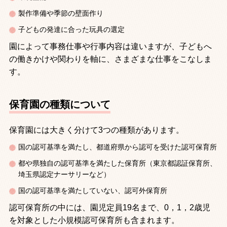
製作準備や季節の壁面作り
子どもの発達に合った玩具の選定
園によって事務仕事や行事内容は違いますが、子どもへ
の働きかけや関わりを軸に、さまざまな仕事をこなしま
す。
保育園の種類について
保育園には大きく分けて
3
つの種類があります。
国の認可基準を満たし、都道府県から認可を受けた認可保育所
都や県独自の認可基準を満たした保育所（東京都認証保育所、
埼玉県認定ナーサリーなど）
国の認可基準を満たしていない、認可外保育所
認可保育所の中には、園児定員
19
名まで、
0
，
1
，
2
歳児
を対象とした小規模認可保育所も含まれます。