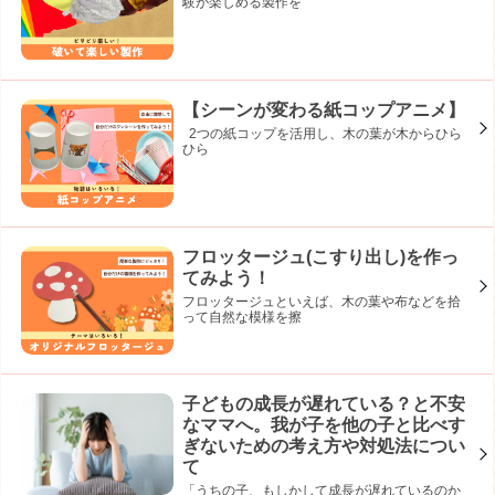
験が楽しめる製作を
【シーンが変わる紙コップアニメ】
2つの紙コップを活用し、木の葉が木からひら
ひら
フロッタージュ(こすり出し)を作っ
てみよう！
フロッタージュといえば、木の葉や布などを拾
って自然な模様を擦
子どもの成長が遅れている？と不安
なママへ。我が子を他の子と比べす
ぎないための考え方や対処法につい
て
「うちの子、もしかして成長が遅れているのか