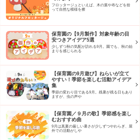
フロッタージュといえば、木の葉や布などを拾
って自然な模様を擦
保育園の【9月製作】対象年齢の目
安つきアイデア5選
少しずつ秋の気配が訪れる9月。園でも、秋の始
まりを感じられる
【保育園の9月遊び】ねらいが立て
やすい！季節を楽しむ活動アイデア
集
季節の変わり目である9月。残暑が残る日もあり
ますが、虫の声や
【保育園／９月の歌】季節感を楽し
むおすすめ曲
9月は真夏の厳しい暑さが少しずつやわらぎ、屋
外での活動がしや