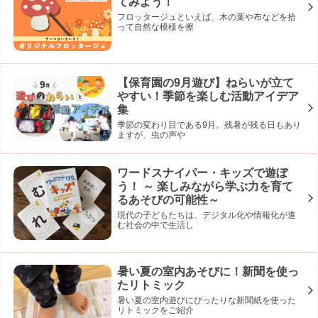
てみよう！
フロッタージュといえば、木の葉や布などを拾
って自然な模様を擦
【保育園の9月遊び】ねらいが立て
やすい！季節を楽しむ活動アイデア
集
季節の変わり目である9月。残暑が残る日もあり
ますが、虫の声や
ワードスナイパー・キッズで遊ぼ
う！ ～ 楽しみながら学ぶ力を育て
るあそびの可能性～
現代の子どもたちは、デジタル化や情報化が進
む社会の中で生活し
暑い夏の室内あそびに！新聞を使っ
たリトミック
暑い夏の室内遊びにぴったりな新聞紙を使った
リトミックをご紹介