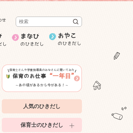
わせ
検索
おやこ
び
まなび
のひきだし
だし
のひきだし
週刊むっちゃん
保育士の就職・
み
ことばと数
転職
研修・セミナー等紹介
保育士さんや学童指導員のみなさんに聞いてみた
ゲーム性のある遊び
“一年目”
保育のお仕事
～あの頃があるから今がある！～
室内遊び
人気のひきだし
かんたん食育
保育士のひきだし