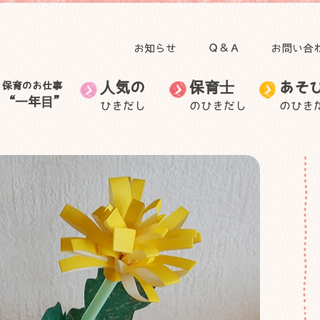
お知らせ
Ｑ＆Ａ
お問い合
人気の
保育士
あそ
保育のお仕事
“一年目”
ひきだし
のひきだし
のひき
田澤 里喜教授の記事
子育て
人気のひきだしトップ
保育のお仕事“一年目”トップ
食事
自然と関わる遊び・活
無藤 隆教授の記事
お出かけ
保育士のお仕事
音を楽しむ遊び
保育士の生活
保育士の悩
動
むっちゃん先生と学ぼ
自然に目を向けてみよ
ごっこ遊び
う
身体を動かす遊び
う
身近な素材で作って遊
子ども・子育てニュー
室内装飾
保護者との関わり
ぶ
ス
外遊び
製作
手作りおもちゃ
その他