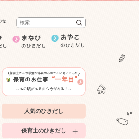
わせ
検索
おやこ
び
まなび
のひきだし
だし
のひきだし
週刊むっちゃん
保育士の就職・
み
ことばと数
転職
研修・セミナー等紹介
保育士さんや学童指導員のみなさんに聞いてみた
ゲーム性のある遊び
“一年目”
保育のお仕事
～あの頃があるから今がある！～
室内遊び
人気のひきだし
かんたん食育
保育士のひきだし