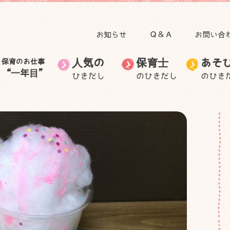
お知らせ
Ｑ＆Ａ
お問い合
人気の
保育士
あそ
保育のお仕事
“一年目”
ひきだし
のひきだし
のひき
田澤 里喜教授の記事
子育て
人気のひきだしトップ
保育のお仕事“一年目”トップ
食事
自然と関わる遊び・活
無藤 隆教授の記事
お出かけ
保育士のお仕事
音を楽しむ遊び
保育士の生活
保育士の悩
動
むっちゃん先生と学ぼ
自然に目を向けてみよ
ごっこ遊び
う
身体を動かす遊び
う
身近な素材で作って遊
子ども・子育てニュー
室内装飾
保護者との関わり
ぶ
ス
外遊び
製作
手作りおもちゃ
その他