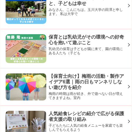
と、子どもは幸せ
みなさん、こんにちは。玉川大学の田澤と申し
ます。 私は大学で
保育とは乳幼児がその環境への好奇
心を抱いて遊ぶこと
乳幼児の保育は子どもが園に来て、園の環境に
ある人たち（子ども
【保育士向け】梅雨の活動・製作ア
イデア6選｜雨の日もマンネリしな
い遊び方を紹介
梅雨の時期は雨が続き、外で遊べない日が増え
てきますよね。室内
人気給食レシピの紹介で広がる保護
者支援の取り組み
子どもたちに人気の給食メニューを家庭でも楽
しんでもらえるよう