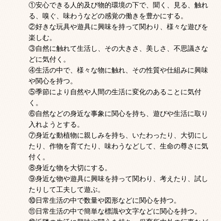
①安心できる人的及び物的環境の下で、聞く、見る、触れ
る、嗅ぐ、味わうなどの感覚の働きを豊かにする。
②好きな玩具や遊具に興味を持って関わり、様々な遊びを
楽しむ。
③自然に触れて生活し、その大きさ、美しさ、不思議さな
どに気付く。
④生活の中で、様々な物に触れ、その性質や仕組みに興味
や関心を持つ。
⑤季節により自然や人間の生活に変化のあることに気付
く。
⑥自然などの身近な事象に関心を持ち、遊びや生活に取り
入れようとする。
⑦身近な動植物に親しみを持ち、いたわったり、大切にし
たり、作物を育てたり、味わうなどして、生命の尊さに気
付く。
⑧身近な物を大切にする。
⑨身近な物や遊具に興味を持って関わり、考えたり、試し
たりして工夫して遊ぶ。
⑩日常生活の中で数量や図形などに関心を持つ。
⑪日常生活の中で簡単な標識や文字などに関心を持つ。