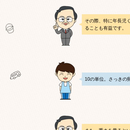
その際、特に年長児
ることも有益です。
10の単位。さっきの