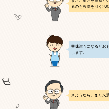
また、重さを量ると
るのも興味を引く活
興味津々になるとお
します。
さようなら。また来