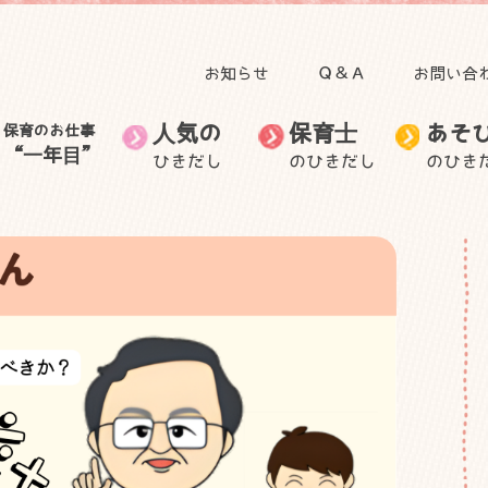
お知らせ
Ｑ＆Ａ
お問い合
人気の
保育士
あそ
保育のお仕事
“一年目”
ひきだし
のひきだし
のひき
田澤 里喜教授の記事
子育て
人気のひきだしトップ
保育のお仕事“一年目”トップ
食事
自然と関わる遊び・活
無藤 隆教授の記事
お出かけ
保育士のお仕事
音を楽しむ遊び
保育士の生活
保育士の悩
動
むっちゃん先生と学ぼ
自然に目を向けてみよ
ごっこ遊び
う
身体を動かす遊び
う
身近な素材で作って遊
子ども・子育てニュー
室内装飾
保護者との関わり
ぶ
ス
外遊び
製作
手作りおもちゃ
その他