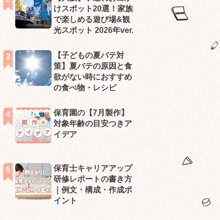
けスポット20選！家族
で楽しめる遊び場&観
光スポット 2026年ver.
【子どもの夏バテ対
策】夏バテの原因と食
欲がない時におすすめ
の食べ物・レシピ
保育園の【7月製作】
対象年齢の目安つきア
イデア
保育士キャリアアップ
研修レポートの書き方
｜例文・構成・作成ポ
イント