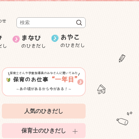
わせ
検索
おやこ
び
まなび
のひきだし
だし
のひきだし
週刊むっちゃん
保育士の就職・
み
ことばと数
転職
研修・セミナー等紹介
保育士さんや学童指導員のみなさんに聞いてみた
ゲーム性のある遊び
“一年目”
保育のお仕事
～あの頃があるから今がある！～
室内遊び
人気のひきだし
かんたん食育
保育士のひきだし