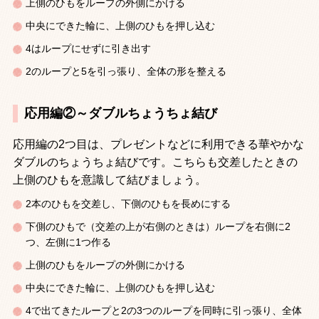
上側のひもをループの外側にかける
中央にできた輪に、上側のひもを押し込む
4
はループにせずに引き出す
2
のループと
5
を引っ張り、全体の形を整える
応用編②～ダブルちょうちょ結び
応用編の
2
つ目は、プレゼントなどに利用できる華やかな
ダブルのちょうちょ結びです。こちらも交差したときの
上側のひもを意識して結びましょう。
2
本のひもを交差し、下側のひもを長めにする
下側のひもで（交差の上が右側のときは）ループを右側に
2
つ、左側に
1
つ作る
上側のひもをループの外側にかける
中央にできた輪に、上側のひもを押し込む
4
で出てきたループと
2
の
3
つのループを同時に引っ張り、全体