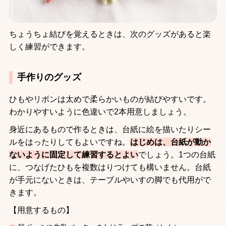
ちょうちょ結びを覚えるときは、次のグッズがあると楽
しく練習ができます。
手作りのグッズ
ひもやリボンは太めで柔らかいものが結びやすいです。
わかりやすいように色違いで
2
本用意しましょう。
身近にあるもので作るときは、台紙に絵を描いたりシー
ルをはったりしてもよいですね。
はじめは、台紙が動か
ないように固定して練習するとよい
でしょう。
1
つの台紙
に、つなげたひもを複数はりつけても構いません。台紙
が手元にないときは、テーブルやいすの脚でも代用がで
きます。
【用意するもの】