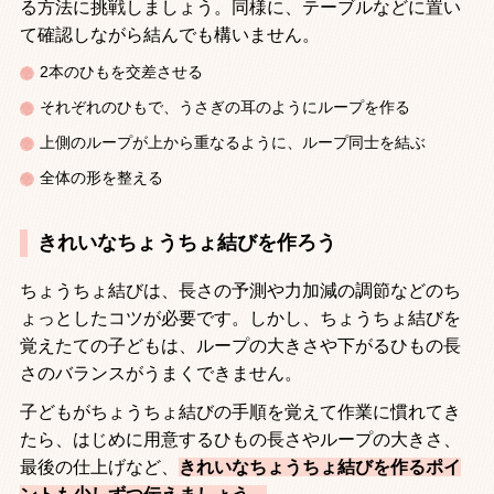
る方法に挑戦しましょう。同様に、テーブルなどに置い
て確認しながら結んでも構いません。
2
本のひもを交差させる
それぞれのひもで、うさぎの耳のようにループを作る
上側のループが上から重なるように、ループ同士を結ぶ
全体の形を整える
きれいなちょうちょ結びを作ろう
ちょうちょ結びは、長さの予測や力加減の調節などのち
ょっとしたコツが必要です。しかし、ちょうちょ結びを
覚えたての子どもは、ループの大きさや下がるひもの長
さのバランスがうまくできません。
子どもがちょうちょ結びの手順を覚えて作業に慣れてき
たら、はじめに用意するひもの長さやループの大きさ、
最後の仕上げなど、
きれいなちょうちょ結びを作るポイ