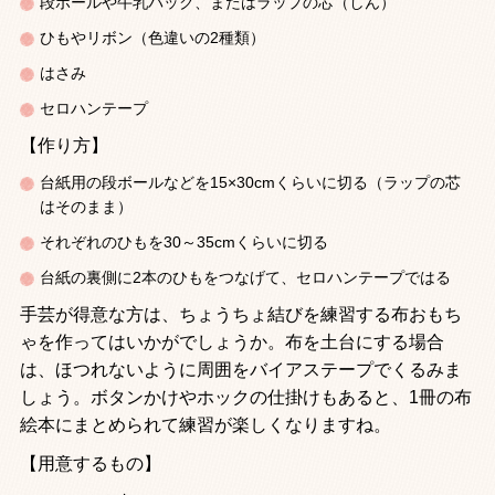
段ボールや牛乳パック、またはラップの芯（しん）
ひもやリボン（色違いの
2
種類）
はさみ
セロハンテープ
【作り方】
台紙用の段ボールなどを
15
×
30cm
くらいに切る（ラップの芯
はそのまま）
それぞれのひもを
30
～
35cm
くらいに切る
台紙の裏側に
2
本のひもをつなげて、セロハンテープではる
手芸が得意な方は、ちょうちょ結びを練習する布おもち
ゃを作ってはいかがでしょうか。布を土台にする場合
は、ほつれないように周囲をバイアステープでくるみま
しょう。ボタンかけやホックの仕掛けもあると、
1
冊の布
絵本にまとめられて練習が楽しくなりますね。
【用意するもの】