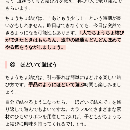
もう
1
度ゆっくりと結び方を教え、再び
1
人で取り組んで
もらいます。
ちょうちょ結びは、「あともう少し！」という時期が長
いかもしれません。昨日はできなくても、今日は突然で
きるようになる可能性もあります。
1
人でちょうちょ結び
ができたときはもちろん、途中の経過もどんどんほめて
やる気をうながしましょう。
④ ほどいて遊ぼう
ちょうちょ結びは、引っ張れば簡単にほどける楽しい結
び方です。
手品のようにほどいて遊ぶ
時間も楽しみまし
ょう。
自分で結べるようになったら、「ほどいて結んで」を繰
り返して遊んでもよいですね。カラフルでさまざまな素
材のひもやリボンを用意しておけば、子どもがちょうち
ょ結びに興味を持ってくれるでしょう。