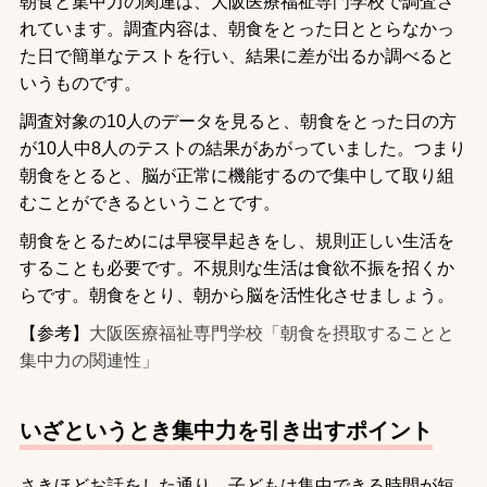
朝食と集中力の関連は、大阪医療福祉専門学校で調査さ
れています。調査内容は、朝食をとった日ととらなかっ
た日で簡単なテストを行い、結果に差が出るか調べると
いうものです。
調査対象の
10
人のデータを見ると、朝食をとった日の方
が
10
人中
8
人のテストの結果があがっていました。つまり
朝食をとると、脳が正常に機能するので集中して取り組
むことができるということです。
朝食をとるためには早寝早起きをし、規則正しい生活を
することも必要です。不規則な生活は食欲不振を招くか
らです。朝食をとり、朝から脳を活性化させましょう。
【参考】
大阪医療福祉専門学校「朝食を摂取することと
集中力の関連性」
いざというとき集中力を引き出すポイント
さきほどお話をした通り、子どもは集中できる時間が短