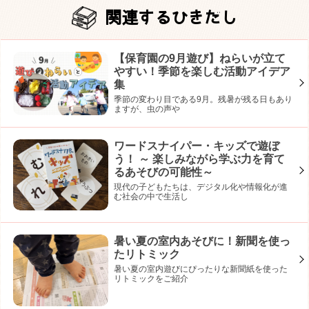
関連するひきだし
【保育園の9月遊び】ねらいが立て
やすい！季節を楽しむ活動アイデア
集
季節の変わり目である9月。残暑が残る日もあり
ますが、虫の声や
ワードスナイパー・キッズで遊ぼ
う！ ～ 楽しみながら学ぶ力を育て
るあそびの可能性～
現代の子どもたちは、デジタル化や情報化が進
む社会の中で生活し
暑い夏の室内あそびに！新聞を使っ
たリトミック
暑い夏の室内遊びにぴったりな新聞紙を使った
リトミックをご紹介