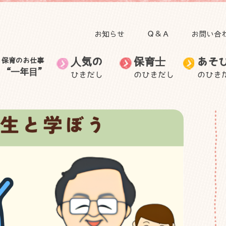
お知らせ
Ｑ＆Ａ
お問い合
人気の
保育士
あそ
保育のお仕事
“一年目”
ひきだし
のひきだし
のひき
田澤 里喜教授の記事
子育て
人気のひきだしトップ
保育のお仕事“一年目”トップ
食事
自然と関わる遊び・活
無藤 隆教授の記事
お出かけ
保育士のお仕事
音を楽しむ遊び
保育士の生活
保育士の悩
動
むっちゃん先生と学ぼ
自然に目を向けてみよ
ごっこ遊び
う
身体を動かす遊び
う
身近な素材で作って遊
子ども・子育てニュー
室内装飾
保護者との関わり
ぶ
ス
外遊び
製作
手作りおもちゃ
その他