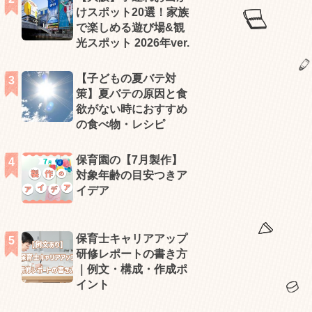
けスポット20選！家族
で楽しめる遊び場&観
光スポット 2026年ver.
【子どもの夏バテ対
策】夏バテの原因と食
欲がない時におすすめ
の食べ物・レシピ
保育園の【7月製作】
対象年齢の目安つきア
イデア
保育士キャリアアップ
研修レポートの書き方
｜例文・構成・作成ポ
イント