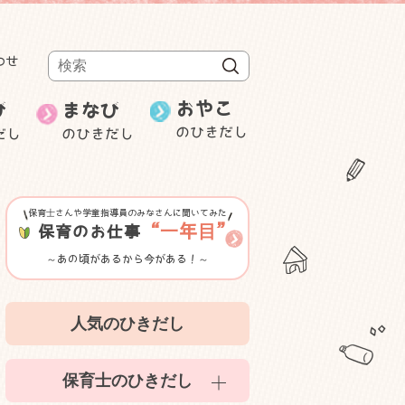
わせ
検索
おやこ
び
まなび
のひきだし
だし
のひきだし
週刊むっちゃん
保育士の就職・
み
ことばと数
転職
研修・セミナー等紹介
保育士さんや学童指導員のみなさんに聞いてみた
ゲーム性のある遊び
“一年目”
保育のお仕事
～あの頃があるから今がある！～
室内遊び
人気のひきだし
かんたん食育
保育士のひきだし